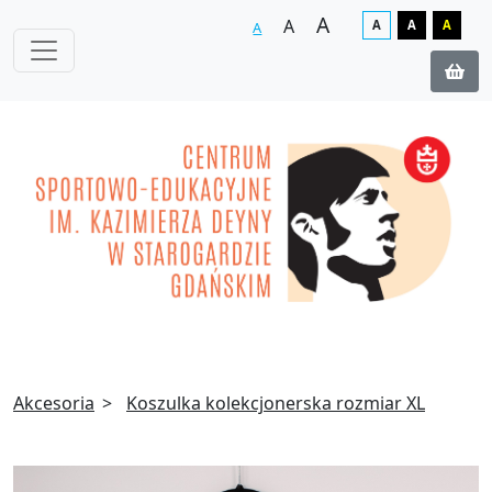
A
A
A
A
A
A
Akcesoria
Koszulka kolekcjonerska rozmiar XL