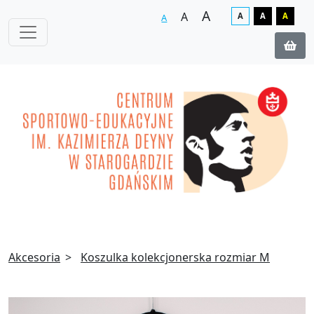
A
A
A
A
A
A
Akcesoria
Koszulka kolekcjonerska rozmiar M