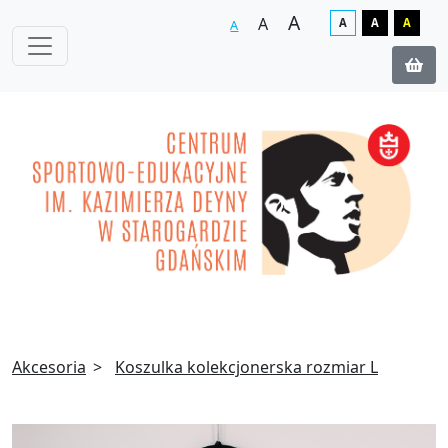
A
A
A
A
A
A
Akcesoria
Koszulka kolekcjonerska rozmiar L