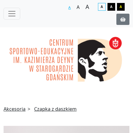
A
A
A
A
A
A
Akcesoria
Czapka z daszkiem